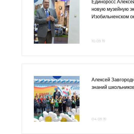
Единоросс Алексе
новую музейную э
Изобильненском о
10.09.19
Алексей Завгород
знаний школьнико
04.09.19