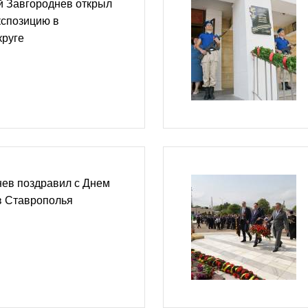
й Завгороднев открыл
кспозицию в
круге
нев поздравил с Днем
в Ставрополья