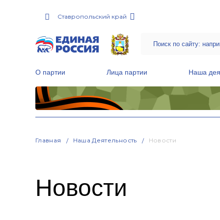
Ставропольский край
О партии
Лица партии
Наша дея
Местные общественные приемные Партии
Руководитель Региональной обще
Народная программа «Единой России»
Главная
Наша Деятельность
Новости
Новости