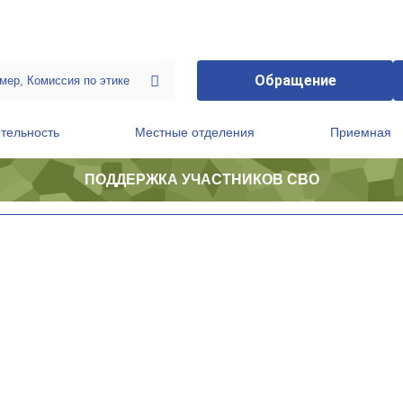
Обращение
тельность
Местные отделения
Приемная
ПОДДЕРЖКА УЧАСТНИКОВ СВО
ственной приемной Председателя Партии
Президиум регионального политического совета