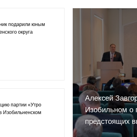
ник подарили юным
нского округа
Алексей Завго
кцию партии «Утро
Изобильном о 
в Изобильненском
предстоящих в