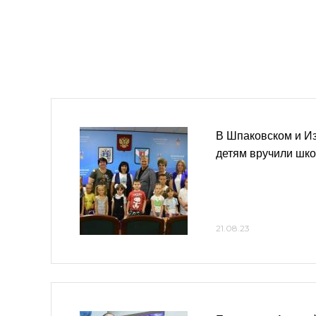
В Шпаковском и И
детям вручили шк
21.08.23