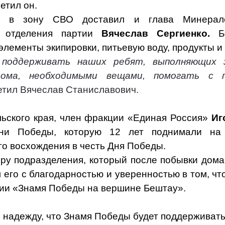
етил он.
 в зону СВО доставил и глава Минералов
о отделения партии
Вячеслав Сергиенко.
Бо
лементы экипировки, питьевую воду, продукты и 
 поддерживать наших ребят, выполняющих з
дома, необходимыми вещами, помогать с п
етил Вячеслав Станиславович.
ьского края, член фракции «Единая Россия»
Иг
ни Победы, которую 12 лет поднимали на
го восхождения в честь Дня Победы.
ру подразделения, который после побывки дома
 его с благодарностью и уверенностью в том, чт
ции «Знамя Победы на вершине Бештау».
 надежду, что Знамя Победы будет поддерживать