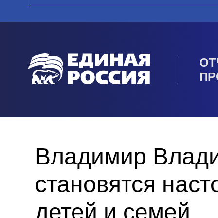
ОТ
ПР
Владимир Влади
становятся нас
детей и семей