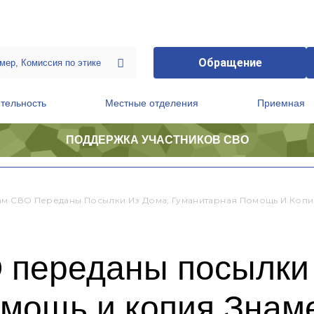
Обращение
тельность
Местные отделения
Приемная
ПОДДЕРЖКА УЧАСТНИКОВ СВО
ственной приемной Председателя Партии
Президиум регионального политического совета
ам СВО Переданы Посылки Из Дома, Гуманитарная Помощь И Коп
 переданы посылки 
омощь и копия Зна