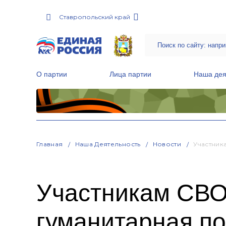
Ставропольский край
О партии
Лица партии
Наша дея
Местные общественные приемные Партии
Руководитель Региональной обще
Народная программа «Единой России»
Главная
Наша Деятельность
Новости
Участник
Участникам СВО
гуманитарная п