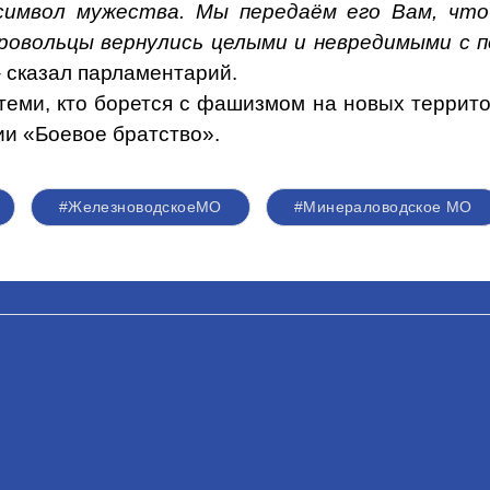
имвол мужества. Мы передаём его Вам, что
ровольцы вернулись целыми и невредимыми с по
 сказал парламентарий.
 теми, кто борется с фашизмом на новых террит
ии «Боевое братство».
#ЖелезноводскоеМО
#Минераловодское МО