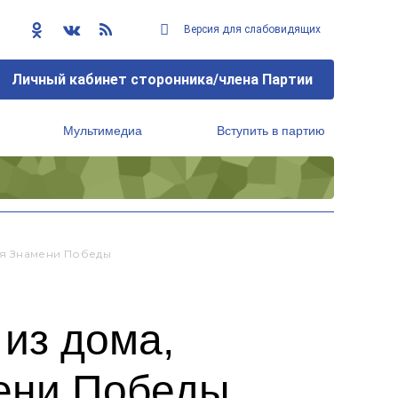
Версия для слабовидящих
Личный кабинет сторонника/члена Партии
Мультимедиа
Вступить в партию
Региональный исполнительный комитет
ия Знамени Победы
из дома,
мени Победы