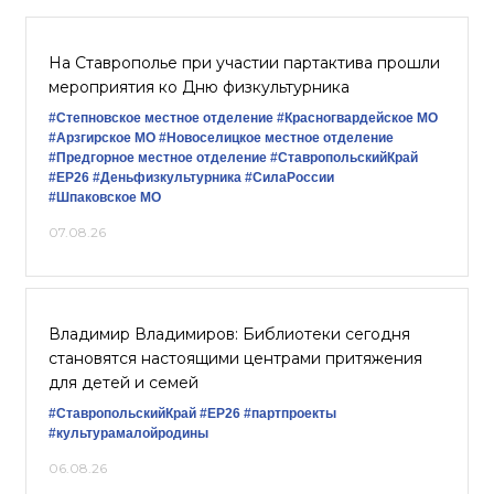
На Ставрополье при участии партактива прошли
мероприятия ко Дню физкультурника
#Степновское местное отделение
#Красногвардейское МО
#Арзгирское МО
#Новоселицкое местное отделение
#Предгорное местное отделение
#СтавропольскийКрай
#ЕР26
#Деньфизкультурника
#СилаРоссии
#Шпаковское МО
07.08.26
Владимир Владимиров: Библиотеки сегодня
становятся настоящими центрами притяжения
для детей и семей
#СтавропольскийКрай
#ЕР26
#партпроекты
#культурамалойродины
06.08.26