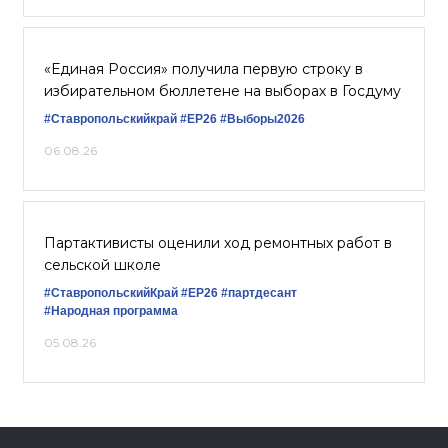
«Единая Россия» получила первую строку в
избирательном бюллетене на выборах в Госдуму
#Ставропольскийкрай
#ЕР26
#Выборы2026
06.08.26
Партактивисты оценили ход ремонтных работ в
сельской школе
#СтавропольскийКрай
#ЕР26
#партдесант
#Народная программа
05.08.26