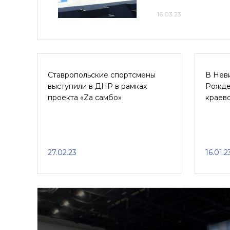
16.03.23
Ставропольские спортсмены
В Нев
выступили в ДНР в рамках
Рожде
проекта «Zа самбо»
краев
27.02.23
16.01.2