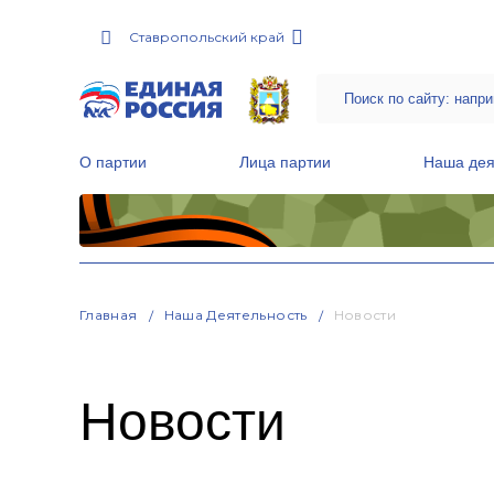
Ставропольский край
О партии
Лица партии
Наша дея
Местные общественные приемные Партии
Руководитель Региональной обще
Народная программа «Единой России»
Главная
Наша Деятельность
Новости
Новости