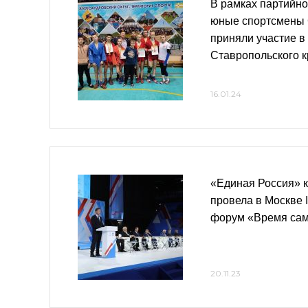
В рамках партийно
юные спортсмены 
приняли участие в
Ставропольского к
16.01.24
«Единая Россия» к
провела в Москве 
форум «Время са
20.11.23