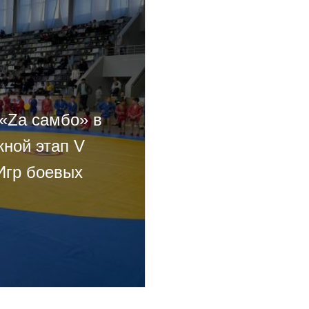
 «Zа самбо» в
ной этап V
Игр боевых