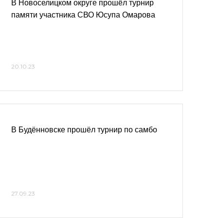
В Новоселицком округе прошёл турнир
памяти участника СВО Юсупа Омарова
20.10.23
В Будённовске прошёл турнир по самбо
27.09.23