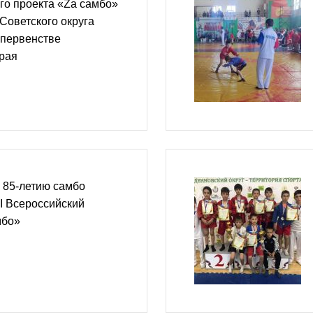
го проекта «Zа самбо»
Советского округа
 первенстве
рая
 85-летию самбо
II Всероссийский
мбо»