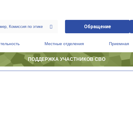
Обращение
тельность
Местные отделения
Приемная
ПОДДЕРЖКА УЧАСТНИКОВ СВО
ственной приемной Председателя Партии
Президиум регионального политического совета