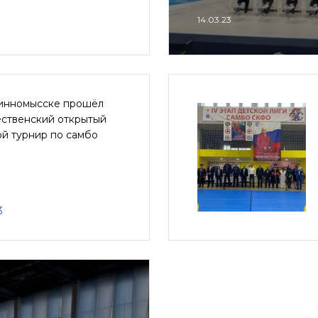
14.03.23
инномысске прошёл
ственский открытый
ой турнир по самбо
3