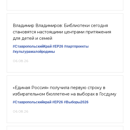
Владимир Владимиров: Библиотеки сегодня
становятся настоящими центрами притяжения
для детей и семей
#СтавропольскийКрай
#ЕР26
#партпроекты
#культурамалойродины
06.08.26
«Единая Россия» получила первую строку в
избирательном бюллетене на выборах в Госдуму
#Ставропольскийкрай
#ЕР26
#Выборы2026
06.08.26