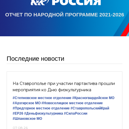
ОТЧЕТ ПО НАРОДНОЙ ПРОГРАММЕ 2021-2026
Последние новости
На Ставрополье при участии партактива прошли
мероприятия ко Дню физкультурника
#Степновское местное отделение
#Красногвардейское МО
#Арзгирское МО
#Новоселицкое местное отделение
#Предгорное местное отделение
#СтавропольскийКрай
#ЕР26
#Деньфизкультурника
#СилаРоссии
#Шпаковское МО
07.08.26