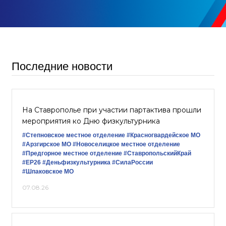
Последние новости
На Ставрополье при участии партактива прошли
мероприятия ко Дню физкультурника
#Степновское местное отделение
#Красногвардейское МО
#Арзгирское МО
#Новоселицкое местное отделение
#Предгорное местное отделение
#СтавропольскийКрай
#ЕР26
#Деньфизкультурника
#СилаРоссии
#Шпаковское МО
07.08.26