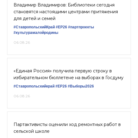
Владимир Владимиров: Библиотеки сегодня
становятся настоящими центрами притяжения
для детей и семей
#СтавропольскийКрай
#ЕР26
#партпроекты
#культурамалойродины
06.08.26
«Единая Россия» получила первую строку в
избирательном бюллетене на выборах в Госдуму
#Ставропольскийкрай
#ЕР26
#Выборы2026
06.08.26
Партактивисты оценили ход ремонтных работ в
сельской школе