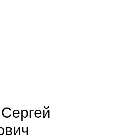
 Сергей
ович