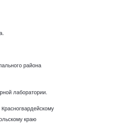
а.
ипального района
арной лаборатории.
о Красногвардейскому
польскому краю