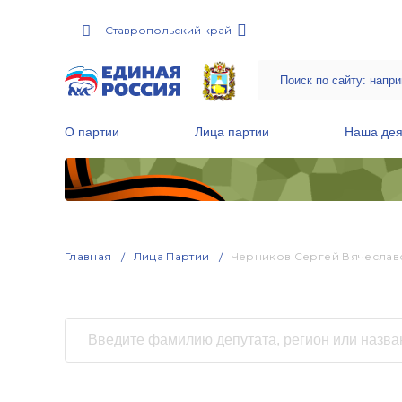
Ставропольский край
О партии
Лица партии
Наша дея
Местные общественные приемные Партии
Руководитель Региональной обще
Народная программа «Единой России»
Главная
Лица Партии
Черников Сергей Вячеслав