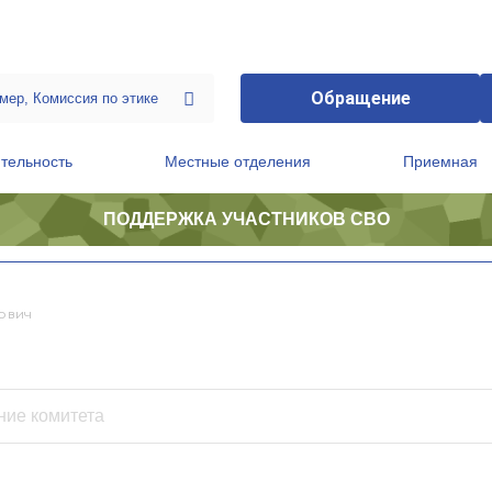
Обращение
тельность
Местные отделения
Приемная
ПОДДЕРЖКА УЧАСТНИКОВ СВО
ственной приемной Председателя Партии
Президиум регионального политического совета
ович