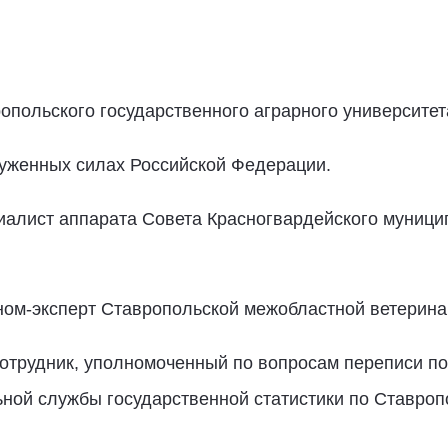
вропольского государственного аграрного университет
ооруженных силах Российской Федерации.
пециалист аппарата Совета Красногвардейского муниц
гроном-эксперт Ставропольской межобластной ветерин
й сотрудник, уполномоченный по вопросам переписи п
ной службы государственной статистики по Ставро