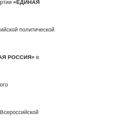
артии
«ЕДИНАЯ
сийской политической
АЯ РОССИЯ»
в
ого
 Всероссийской