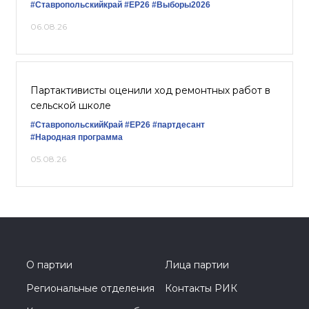
#Ставропольскийкрай
#ЕР26
#Выборы2026
06.08.26
Партактивисты оценили ход ремонтных работ в
сельской школе
#СтавропольскийКрай
#ЕР26
#партдесант
#Народная программа
05.08.26
О партии
Лица партии
Региональные отделения
Контакты РИК