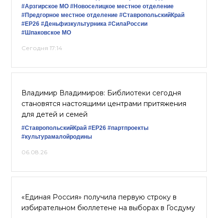
#Арзгирское МО
#Новоселицкое местное отделение
#Предгорное местное отделение
#СтавропольскийКрай
#ЕР26
#Деньфизкультурника
#СилаРоссии
#Шпаковское МО
Сегодня 17:14
Владимир Владимиров: Библиотеки сегодня
становятся настоящими центрами притяжения
для детей и семей
#СтавропольскийКрай
#ЕР26
#партпроекты
#культурамалойродины
06.08.26
«Единая Россия» получила первую строку в
избирательном бюллетене на выборах в Госдуму