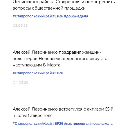
Ленинского района Ставрополя и помог решить
вопросы общественной площадки
#СтавропольскийКрай
#ЕР26
#добрыедела
05.06.26
Алексей Лавриненко поздравил женщин-
волонтёров Новоалександровского округа с
наступающим 8 Марта
#СтавропольскийКрай
#ЕР26
04.03.26
Алексей Лавриненко встретился с активом 55-й
школы Ставрополя
#СтавропольскийКрай
#ЕР26
#партпроекты
#новаяшкола