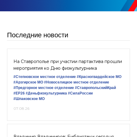
Последние новости
На Ставрополье при участии партактива прошли
мероприятия ко Дню физкультурника
#Степновское местное отделение
#Красногвардейское МО
#Арзгирское МО
#Новоселицкое местное отделение
#Предгорное местное отделение
#СтавропольскийКрай
#ЕР26
#Деньфизкультурника
#СилаРоссии
#Шпаковское МО
07.08.26
Владимир Владимиров: Библиотеки сегодня