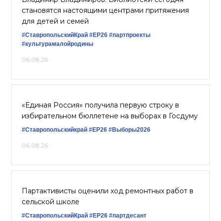
становятся настоящими центрами притяжения
для детей и семей
#СтавропольскийКрай
#ЕР26
#партпроекты
#культурамалойродины
06.08.26
«Единая Россия» получила первую строку в
избирательном бюллетене на выборах в Госдуму
#Ставропольскийкрай
#ЕР26
#Выборы2026
06.08.26
Партактивисты оценили ход ремонтных работ в
сельской школе
#СтавропольскийКрай
#ЕР26
#партдесант