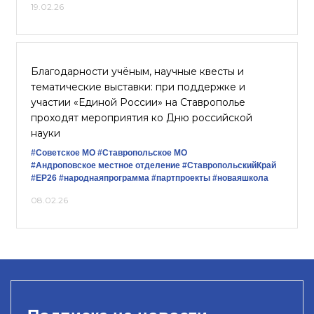
19.02.26
Благодарности учёным, научные квесты и
тематические выставки: при поддержке и
участии «Единой России» на Ставрополье
проходят мероприятия ко Дню российской
науки
#Советское МО
#Ставропольское МО
#Андроповское местное отделение
#СтавропольскийКрай
#ЕР26
#народнаяпрограмма
#партпроекты
#новаяшкола
08.02.26