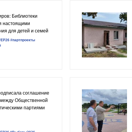
ров: Библиотеки
ся настоящими
ия для детей и семей
#ЕР26
#партпроекты
ы
подписала соглашение
 между Общественной
итическими партиями