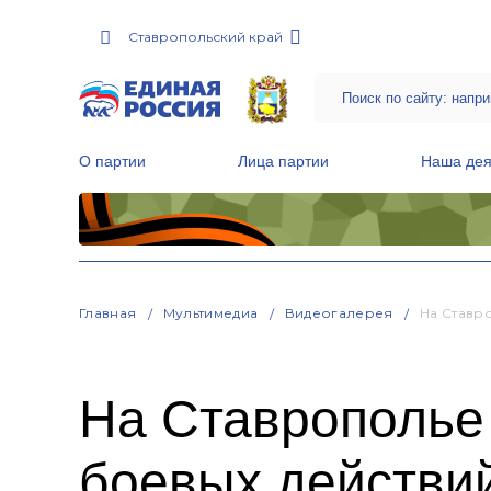
Ставропольский край
О партии
Лица партии
Наша дея
Местные общественные приемные Партии
Руководитель Региональной обще
Народная программа «Единой России»
Главная
Мультимедиа
Видеогалерея
На Ставр
На Ставрополье
боевых действий