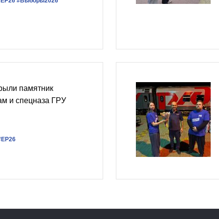
#ЕР26
#Выборы2026
крыли памятник
ам и спецназа ГРУ
#ЕР26