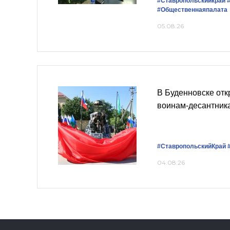
#Ставропольскийкрай
#Общественнаяпалата
05.08.26
В Буденновске от
воинам-десантник
#СтавропольскийКрай
04.08.26