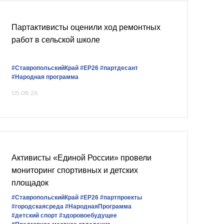
Партактивисты оценили ход ремонтных
работ в сельской школе
#СтавропольскийКрай
#ЕР26
#партдесант
#Народная программа
05.08.26
Активисты «Единой России» провели
мониторинг спортивных и детских
площадок
#СтавропольскийКрай
#ЕР26
#партпроекты
#городскаясреда
#НароднаяПрограмма
#детский спорт
#здоровоебудущее