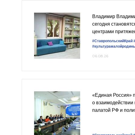
Владимир Владими
сегодня становят
центрами притяжен
#СтавропольскийКрай
#культурамалойродин
06.08.26
«Единая Россия» 
о взаимодействии
палатой РФ и пол