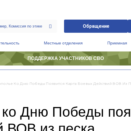
Обращение
тельность
Местные отделения
Приемная
ПОДДЕРЖКА УЧАСТНИКОВ СВО
ственной приемной Председателя Партии
Президиум регионального политического совета
ополье Ко Дню Победы Появится Карта Боевых Действий ВОВ Из 
 ко Дню Победы поя
 ВОВ из песка