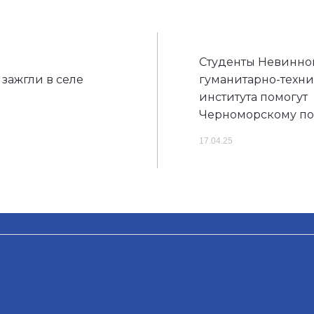
Студенты Невинно
зажгли в селе
гуманитарно-техни
института помогут
Черноморскому п
17.04.25