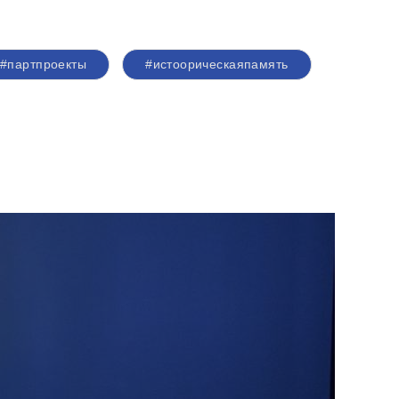
#партпроекты
#истоорическаяпамять