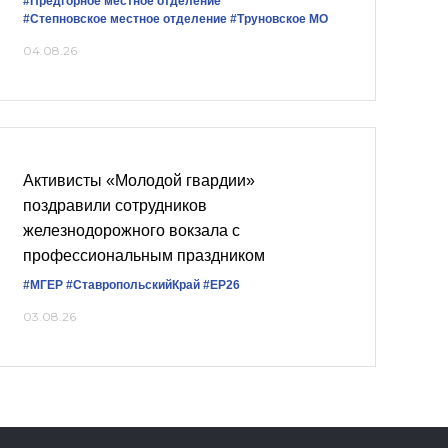
#Предгорное местное отделение
#Степновское местное отделение
#Труновское МО
04.08.26
Активисты «Молодой гвардии»
поздравили сотрудников
железнодорожного вокзала с
профессиональным праздником
#‎МГЕР‬
#СтавропольскийКрай
#ЕР26
03.08.26