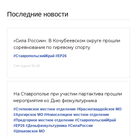
Последние новости
«Сила России»: В Кочубеевском округе прошли
соревнования по гиревому спорту
#СтавропольскийКрай
#ЕР26
Сегодня 16:49
На Ставрополье при участии партактива прошли
мероприятия ко Дню физкультурника
#Степновское местное отделение
#Красногвардейское МО
#Арзгирское МО
#Новоселицкое местное отделение
#Предгорное местное отделение
#СтавропольскийКрай
#ЕР26
#Деньфизкультурника
#СилаРоссии
#Шпаковское МО