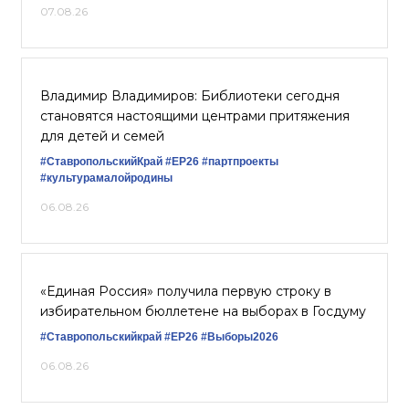
07.08.26
Владимир Владимиров: Библиотеки сегодня
становятся настоящими центрами притяжения
для детей и семей
#СтавропольскийКрай
#ЕР26
#партпроекты
#культурамалойродины
06.08.26
«Единая Россия» получила первую строку в
избирательном бюллетене на выборах в Госдуму
#Ставропольскийкрай
#ЕР26
#Выборы2026
06.08.26