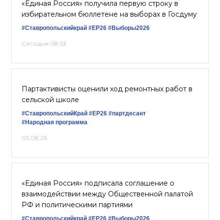
«Единая Россия» получила первую строку в
избирательном бюллетене на выборах в Госдуму
#Ставропольскийкрай
#ЕР26
#Выборы2026
Сегодня 08:53
Партактивисты оценили ход ремонтных работ в
сельской школе
#СтавропольскийКрай
#ЕР26
#партдесант
#Народная программа
05.08.26
«Единая Россия» подписала соглашение о
взаимодействии между Общественной палатой
РФ и политическими партиями
#Ставропольскийкрай
#ЕР26
#Выборы2026