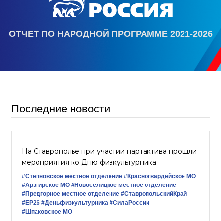
ОТЧЕТ ПО НАРОДНОЙ ПРОГРАММЕ 2021-2026
Последние новости
На Ставрополье при участии партактива прошли
мероприятия ко Дню физкультурника
#Степновское местное отделение
#Красногвардейское МО
#Арзгирское МО
#Новоселицкое местное отделение
#Предгорное местное отделение
#СтавропольскийКрай
#ЕР26
#Деньфизкультурника
#СилаРоссии
#Шпаковское МО