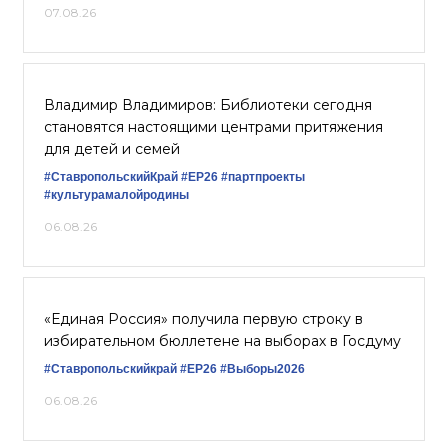
07.08.26
Владимир Владимиров: Библиотеки сегодня
становятся настоящими центрами притяжения
для детей и семей
#СтавропольскийКрай
#ЕР26
#партпроекты
#культурамалойродины
06.08.26
«Единая Россия» получила первую строку в
избирательном бюллетене на выборах в Госдуму
#Ставропольскийкрай
#ЕР26
#Выборы2026
06.08.26