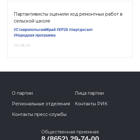
Партактивисты оценили ход ремонтных работ в
сельской школе
#СтавропольскийКрай
#ЕР26
#партдесант
#Народная программа
05.08.26
О партии
Лица партии
Региональные отделения
Контакты РИК
Контакты пресс-службы
Общественная приемная
8 (8652) 29-74-00