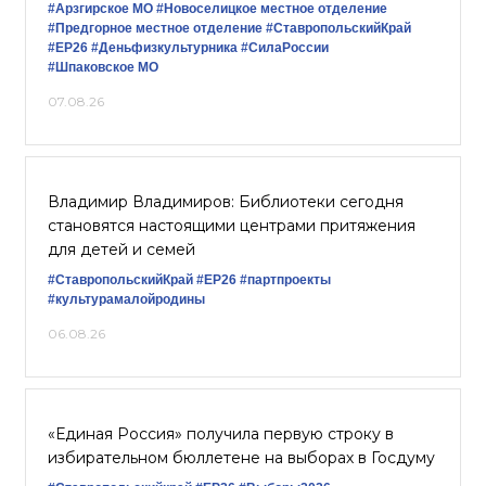
#Арзгирское МО
#Новоселицкое местное отделение
#Предгорное местное отделение
#СтавропольскийКрай
#ЕР26
#Деньфизкультурника
#СилаРоссии
#Шпаковское МО
07.08.26
Владимир Владимиров: Библиотеки сегодня
становятся настоящими центрами притяжения
для детей и семей
#СтавропольскийКрай
#ЕР26
#партпроекты
#культурамалойродины
06.08.26
«Единая Россия» получила первую строку в
избирательном бюллетене на выборах в Госдуму