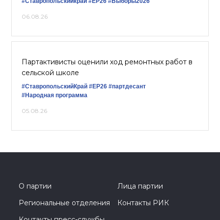
#Ставропольскийкрай
#ЕР26
#Выборы2026
06.08.26
Партактивисты оценили ход ремонтных работ в
сельской школе
#СтавропольскийКрай
#ЕР26
#партдесант
#Народная программа
05.08.26
О партии
Лица партии
Региональные отделения
Контакты РИК
Контакты пресс-службы