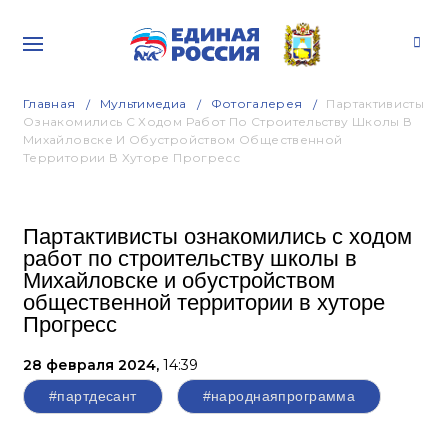
Главная
Мультимедиа
Фотогалерея
Партактивисты
Ознакомились С Ходом Работ По Строительству Школы В
Михайловске И Обустройством Общественной
Территории В Хуторе Прогресс
Партактивисты ознакомились с ходом
работ по строительству школы в
Михайловске и обустройством
общественной территории в хуторе
Прогресс
28 февраля 2024,
14:39
#партдесант
#народнаяпрограмма