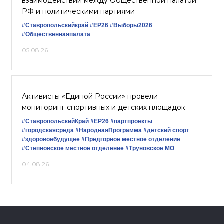
взаимодействии между Общественной палатой
РФ и политическими партиями
#Ставропольскийкрай
#ЕР26
#Выборы2026
#Общественнаяпалата
05.08.26
Активисты «Единой России» провели
мониторинг спортивных и детских площадок
#СтавропольскийКрай
#ЕР26
#партпроекты
#городскаясреда
#НароднаяПрограмма
#детский спорт
#здоровоебудущее
#Предгорное местное отделение
#Степновское местное отделение
#Труновское МО
04.08.26