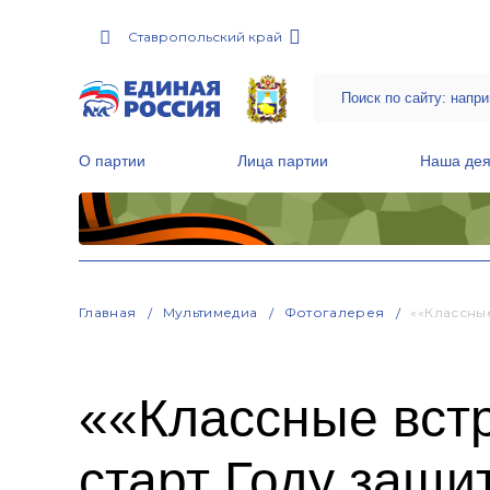
Ставропольский край
О партии
Лица партии
Наша дея
Местные общественные приемные Партии
Руководитель Региональной обще
Народная программа «Единой России»
Главная
Мультимедиа
Фотогалерея
««Классны
««Классные вст
старт Году защи