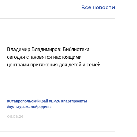
Все новости
Владимир Владимиров: Библиотеки
сегодня становятся настоящими
центрами притяжения для детей и семей
#СтавропольскийКрай
#ЕР26
#партпроекты
#культурамалойродины
06.08.26