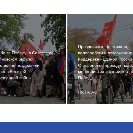
Праздничные фестивали,
бо за Победу: в Советском
велопробеги и возложения:
пновском округах
поддержке «Единой России
ственно поздравили
Ставрополье проходят мас
анов Великой
мероприятия и акции ко Дн
ственной войны
Победы
.26
08.05.26