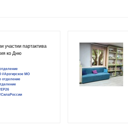
и участии партактива
ия ко Дню
 отделение
О
#Арзгирское МО
е отделение
отделение
#ЕР26
#СилаРоссии