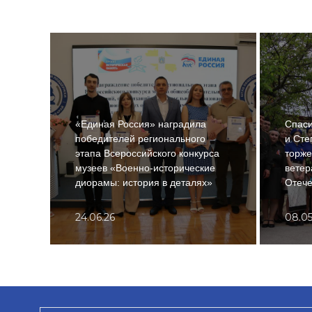
«Единая Россия» наградила
Спаси
победителей регионального
и Сте
этапа Всероссийского конкурса
торже
музеев «Военно-исторические
ветер
диорамы: история в деталях»
Отече
24.06.26
08.05