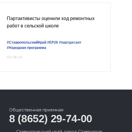
Партактивисты оценили ход ремонтных
работ в сельской школе
#СтавропольскийКрай
#ЕР26
#партдесант
#Народная программа
05.08.26
Общественная приемная
8 (8652) 29-74-00
Ставропольский край, город Ставрополь,