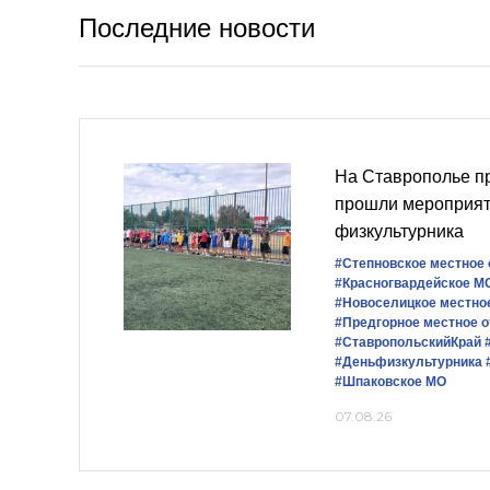
Последние новости
На Ставрополье пр
прошли мероприят
физкультурника
#Степновское местное
#Красногвардейское М
#Новоселицкое местно
#Предгорное местное 
#СтавропольскийКрай
#Деньфизкультурника
#Шпаковское МО
07.08.26