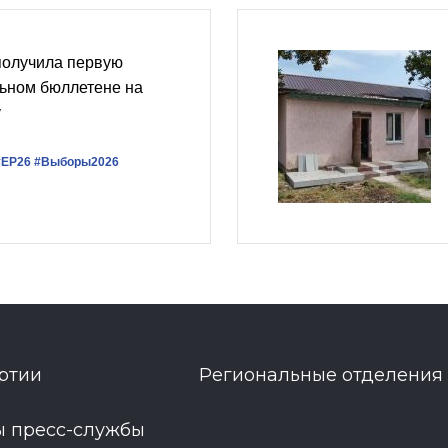
получила первую
льном бюллетене на
у
#ЕР26
#Выборы2026
ртии
Региональные отделения
ы пресс-службы