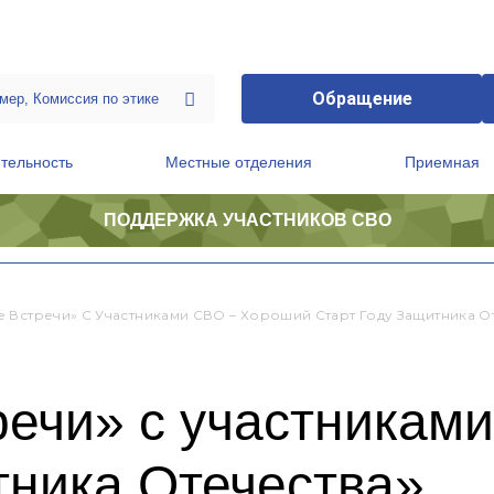
Обращение
тельность
Местные отделения
Приемная
ПОДДЕРЖКА УЧАСТНИКОВ СВО
ственной приемной Председателя Партии
Президиум регионального политического совета
е Встречи» С Участниками СВО – Хороший Старт Году Защитника О
речи» с участникам
тника Отечества»