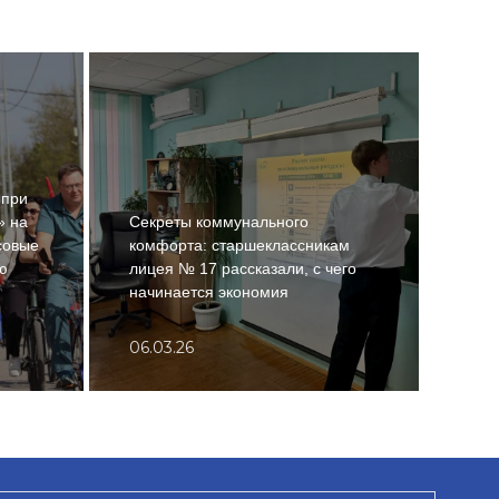
 при
» на
Секреты коммунального
Став
совые
комфорта: старшеклассникам
прис
ю
лицея № 17 рассказали, с чего
благ
начинается экономия
для 
06.03.26
18.0