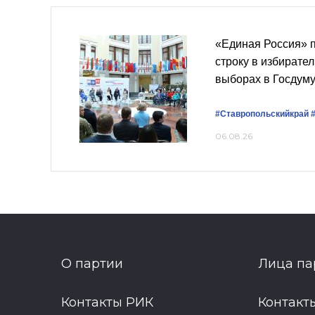
«Единая Россия» 
строку в избирате
выборах в Госдум
#Ставропольскийкрай
06.08.26
О партии
Лица па
Контакты РИК
Контакт