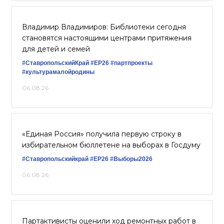
Владимир Владимиров: Библиотеки сегодня
становятся настоящими центрами притяжения
для детей и семей
#СтавропольскийКрай
#ЕР26
#партпроекты
#культурамалойродины
06.08.26
«Единая Россия» получила первую строку в
избирательном бюллетене на выборах в Госдуму
#Ставропольскийкрай
#ЕР26
#Выборы2026
06.08.26
Партактивисты оценили ход ремонтных работ в