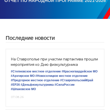
ОТЧЕТ ПО НАРОДНОЙ ПРОГРАММЕ 2021-2026
Последние новости
На Ставрополье при участии партактива прошли
мероприятия ко Дню физкультурника
#Степновское местное отделение
#Красногвардейское МО
#Арзгирское МО
#Новоселицкое местное отделение
#Предгорное местное отделение
#СтавропольскийКрай
#ЕР26
#Деньфизкультурника
#СилаРоссии
#Шпаковское МО
07.08.26