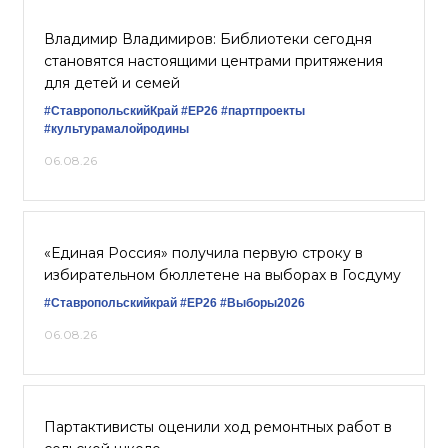
Владимир Владимиров: Библиотеки сегодня
становятся настоящими центрами притяжения
для детей и семей
#СтавропольскийКрай
#ЕР26
#партпроекты
#культурамалойродины
06.08.26
«Единая Россия» получила первую строку в
избирательном бюллетене на выборах в Госдуму
#Ставропольскийкрай
#ЕР26
#Выборы2026
06.08.26
Партактивисты оценили ход ремонтных работ в