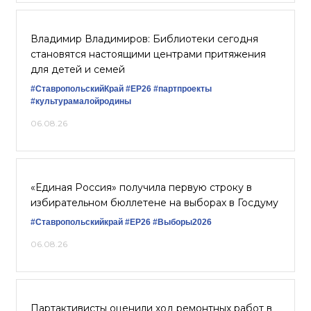
Владимир Владимиров: Библиотеки сегодня
становятся настоящими центрами притяжения
для детей и семей
#СтавропольскийКрай
#ЕР26
#партпроекты
#культурамалойродины
06.08.26
«Единая Россия» получила первую строку в
избирательном бюллетене на выборах в Госдуму
#Ставропольскийкрай
#ЕР26
#Выборы2026
06.08.26
Партактивисты оценили ход ремонтных работ в