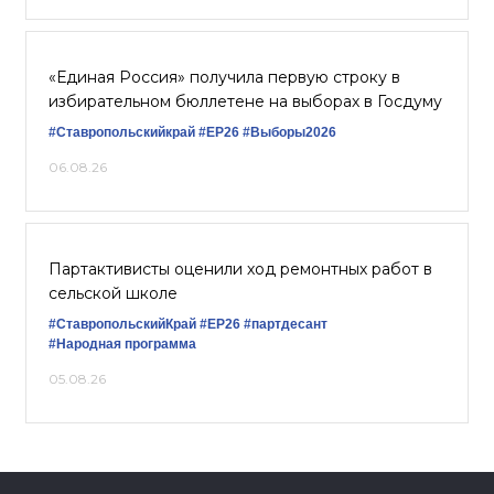
«Единая Россия» получила первую строку в
избирательном бюллетене на выборах в Госдуму
#Ставропольскийкрай
#ЕР26
#Выборы2026
06.08.26
Партактивисты оценили ход ремонтных работ в
сельской школе
#СтавропольскийКрай
#ЕР26
#партдесант
#Народная программа
05.08.26