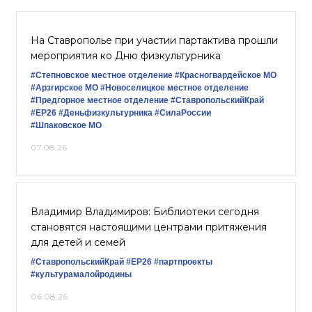
На Ставрополье при участии партактива прошли
мероприятия ко Дню физкультурника
#Степновское местное отделение
#Красногвардейское МО
#Арзгирское МО
#Новоселицкое местное отделение
#Предгорное местное отделение
#СтавропольскийКрай
#ЕР26
#Деньфизкультурника
#СилаРоссии
#Шпаковское МО
07.08.26
Владимир Владимиров: Библиотеки сегодня
становятся настоящими центрами притяжения
для детей и семей
#СтавропольскийКрай
#ЕР26
#партпроекты
#культурамалойродины
06.08.26