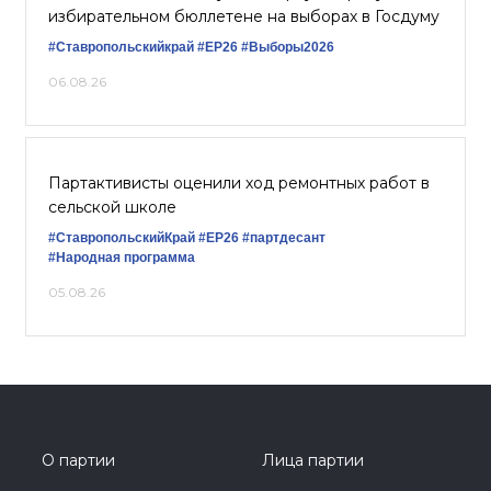
избирательном бюллетене на выборах в Госдуму
#Ставропольскийкрай
#ЕР26
#Выборы2026
06.08.26
Партактивисты оценили ход ремонтных работ в
сельской школе
#СтавропольскийКрай
#ЕР26
#партдесант
#Народная программа
05.08.26
О партии
Лица партии