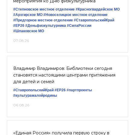
мероприятия ко Дню физкультурника
#Степновское местное отделение
#Красногвардейское МО
#Арзгирское МО
#Новоселицкое местное отделение
#Предгорное местное отделение
#СтавропольскийКрай
#ЕР26
#Деньфизкультурника
#СилаРоссии
#Шпаковское МО
07.08.26
Владимир Владимиров: Библиотеки сегодня
становятся настоящими центрами притяжения
для детей и семей
#СтавропольскийКрай
#ЕР26
#партпроекты
#культурамалойродины
06.08.26
«Единая Россия» получила первую строку в