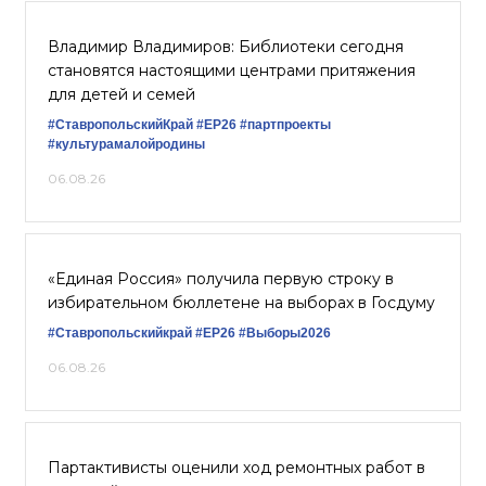
Владимир Владимиров: Библиотеки сегодня
становятся настоящими центрами притяжения
для детей и семей
#СтавропольскийКрай
#ЕР26
#партпроекты
#культурамалойродины
06.08.26
«Единая Россия» получила первую строку в
избирательном бюллетене на выборах в Госдуму
#Ставропольскийкрай
#ЕР26
#Выборы2026
06.08.26
Партактивисты оценили ход ремонтных работ в