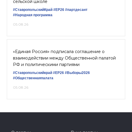
сельской школе
#СтавропольскийКрай
#ЕР26
#партдесант
#Народная программа
05.08.26
«Единая Россия» подписала соглашение о
взаимодействии между Общественной палатой
РФ и политическими партиями
#Ставропольскийкрай
#ЕР26
#Выборы2026
#Общественнаяпалата
05.08.26