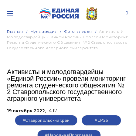
Главная
Мультимедиа
Фотогалерея
Активисты И
Молодогвардейцы «Единой России» Провели Мониторинг
Ремонта Студенческого Общежития № 2 Ставропольского
Государственного Аграрного Университета
Активисты и молодогвардейцы
«Единой России» провели мониторинг
ремонта студенческого общежития №
2 Ставропольского государственного
аграрного университета
19 октября 2022,
14:17
#СтавропольскийКрай
#ЕР26
#НароднаяПрограмма