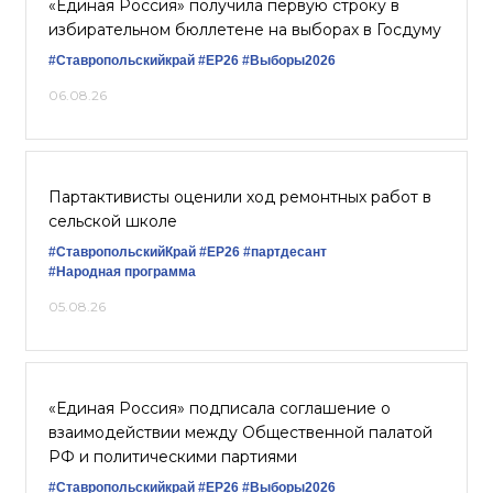
«Единая Россия» получила первую строку в
избирательном бюллетене на выборах в Госдуму
#Ставропольскийкрай
#ЕР26
#Выборы2026
06.08.26
Партактивисты оценили ход ремонтных работ в
сельской школе
#СтавропольскийКрай
#ЕР26
#партдесант
#Народная программа
05.08.26
«Единая Россия» подписала соглашение о
взаимодействии между Общественной палатой
РФ и политическими партиями
#Ставропольскийкрай
#ЕР26
#Выборы2026