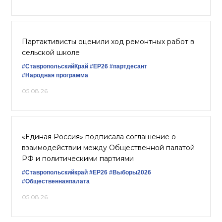
Партактивисты оценили ход ремонтных работ в
сельской школе
#СтавропольскийКрай
#ЕР26
#партдесант
#Народная программа
05.08.26
«Единая Россия» подписала соглашение о
взаимодействии между Общественной палатой
РФ и политическими партиями
#Ставропольскийкрай
#ЕР26
#Выборы2026
#Общественнаяпалата
05.08.26