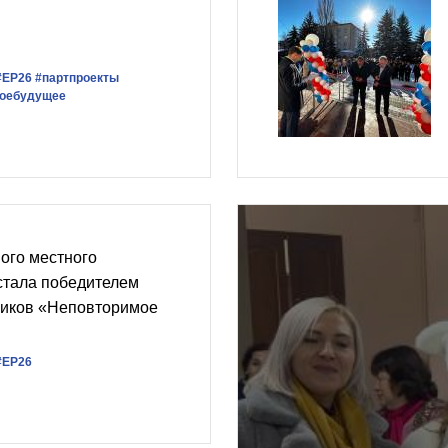
#ЕР26
#партпроекты
воебудущее
ого местного
стала победителем
ликов «Неповторимое
#ЕР26