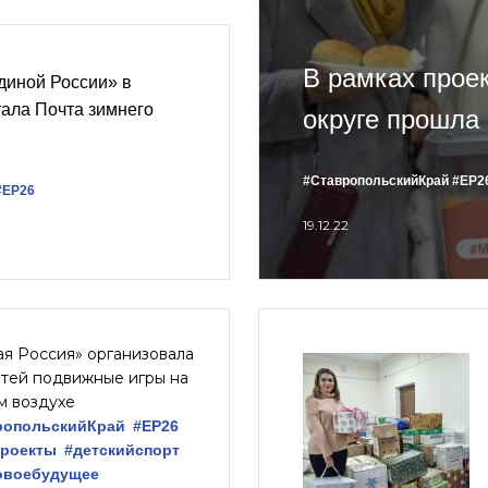
В рамках прое
диной России» в
ала Почта зимнего
округе прошла
#СтавропольскийКрай
#ЕР2
#ЕР26
19.12.22
я Россия» организовала
етей подвижные игры на
м воздухе
ропольскийКрай
#ЕР26
проекты
#детскийспорт
овоебудущее