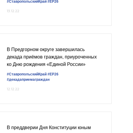
#СтавропольскийКрай
#ЕР26
13.12.22
В Предгорном округе завершилась
декада приёмов граждан, приуроченных
ко Дню рождения «Единой России»
#СтавропольскийКрай
#ЕР26
#декадаприемаграждан
12.12.22
В преддверии Дня Конституции юным