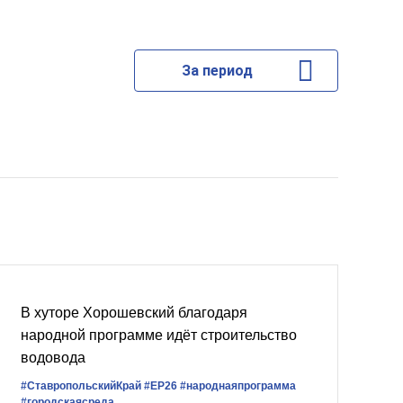
За период
В хуторе Хорошевский благодаря
народной программе идёт строительство
водовода
#СтавропольскийКрай
#ЕР26
#народнаяпрограмма
#городскаясреда