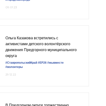
09.01.23
Ольга Казакова встретились с
активистами детского волонтёрского
движения Предгорного муниципального
округа
#СтавропольскийКрай
#ЕР26
#мывместе
#волонтеры
29.12.22
В Предгорном округе торжественно