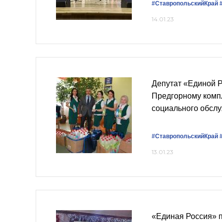
#СтавропольскийКрай
14.01.23
Депутат «Единой 
Предгорному комп
социального обсл
#СтавропольскийКрай
13.01.23
«Единая Россия» 