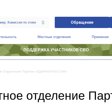
Обращение
тельность
Местные отделения
Приемная
ПОДДЕРЖКА УЧАСТНИКОВ СВО
ственной приемной Председателя Партии
Президиум регионального политического совета
е Отделение Партии «ЕДИНАЯ РОССИЯ»
тное отделение Па