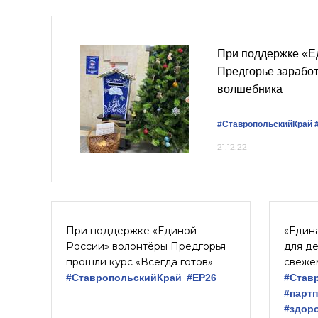
При поддержке «Е
Предгорье заработ
волшебника
#СтавропольскийКрай
21.12.22
При поддержке «Единой
«Едина
России» волонтёры Предгорья
для д
прошли курс «Всегда готов»
свеже
#СтавропольскийКрай
#ЕР26
#Став
#парт
#здор