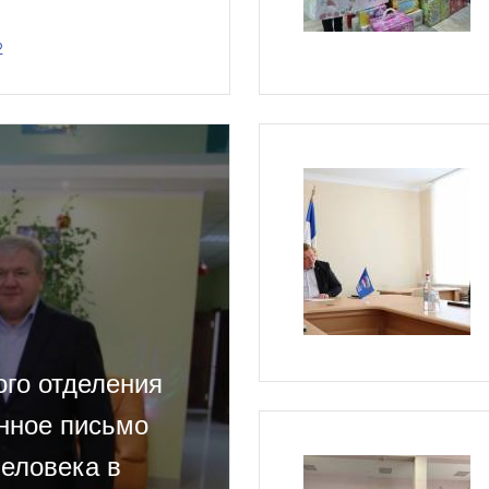
2
ого отделения
нное письмо
еловека в