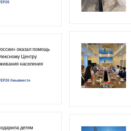
#ЕР26
России» оказал помощь
лексному Центру
уживания населения
#ЕР26
#мывместе
подарила детям