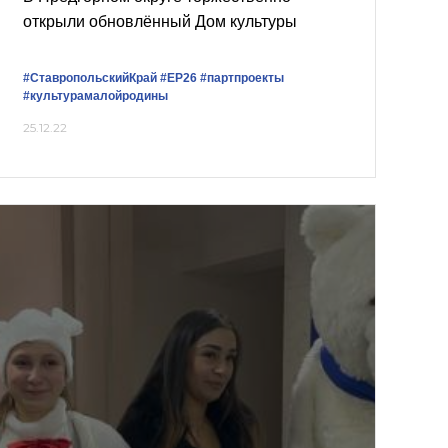
открыли обновлённый Дом культуры
#СтавропольскийКрай
#ЕР26
#партпроекты
#культурамалойродины
25.12.22