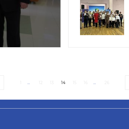
1
...
12
13
14
15
16
...
26