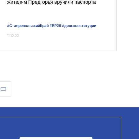
жителям Предгорья вручили паспорта
#СтавропольскийКрай
#ЕР26
#деньконституции
11.12.22