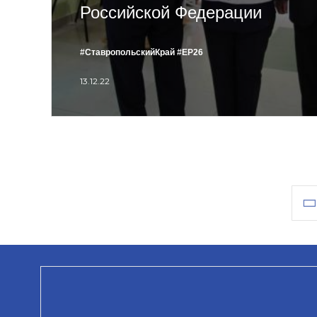
Российской Федерации
#СтавропольскийКрай
#ЕР26
13.12.22