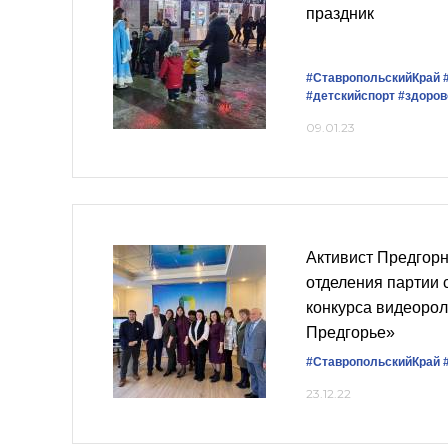
праздник
#СтавропольскийКрай
#детскийспорт
#здоро
09.01.23
Активист Предгорн
отделения партии 
конкурса видеоро
Предгорье»
#СтавропольскийКрай
23.12.22