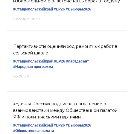
избирательном бюллетене на выборах в Госдуму
#Ставропольскийкрай
#ЕР26
#Выборы2026
Сегодня 08:53
Партактивисты оценили ход ремонтных работ в
сельской школе
#СтавропольскийКрай
#ЕР26
#партдесант
#Народная программа
05.08.26
«Единая Россия» подписала соглашение о
взаимодействии между Общественной палатой
РФ и политическими партиями
#Ставропольскийкрай
#ЕР26
#Выборы2026
#Общественнаяпалата