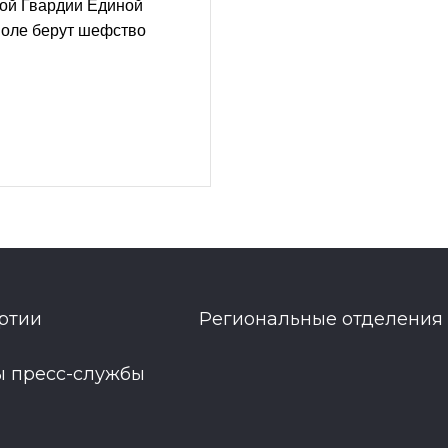
ой Гвардии Единой
поле берут шефство
ртии
Региональные отделения
ы пресс-службы