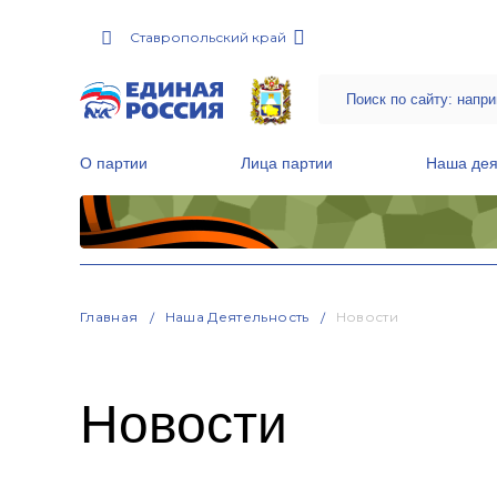
Ставропольский край
О партии
Лица партии
Наша дея
Местные общественные приемные Партии
Руководитель Региональной обще
Народная программа «Единой России»
Главная
Наша Деятельность
Новости
Новости