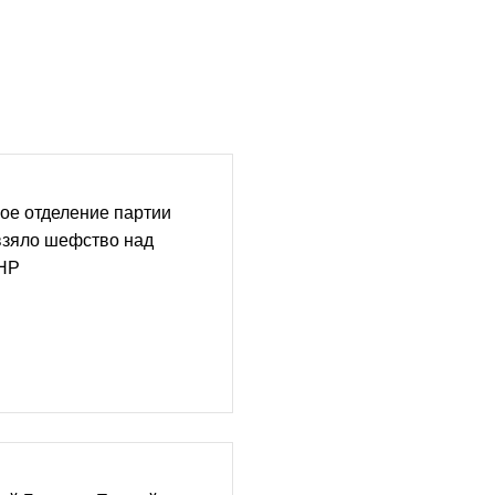
ое отделение партии
взяло шефство над
ЛНР