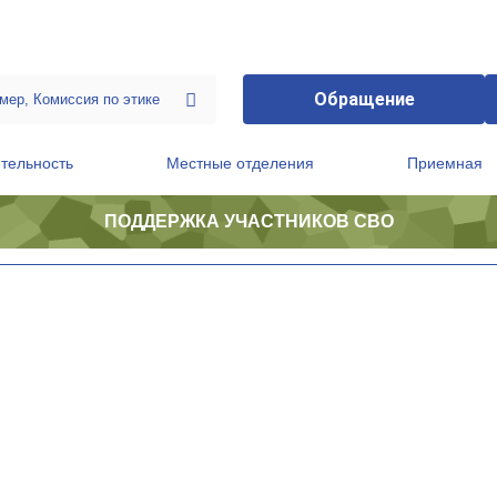
Обращение
тельность
Местные отделения
Приемная
ПОДДЕРЖКА УЧАСТНИКОВ СВО
ственной приемной Председателя Партии
Президиум регионального политического совета