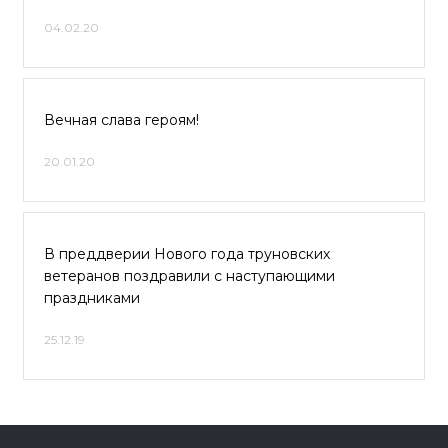
04.02.20
Вечная слава героям!
20.01.20
В преддверии Нового года труновских
ветеранов поздравили с наступающими
праздниками
25.12.19