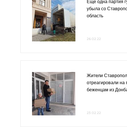
Еще одна партия г
убыла со Ставропо
область
26.02.22
Жители Ставропол
отреагировали на
беженцам из Донб
23.02.22