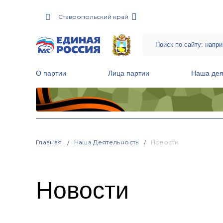
Ставропольский край
О партии
Лица партии
Наша дея
Местные общественные приемные Партии
Руководитель Региональной обще
Народная программа «Единой России»
Главная
Наша Деятельность
Новости
Новости