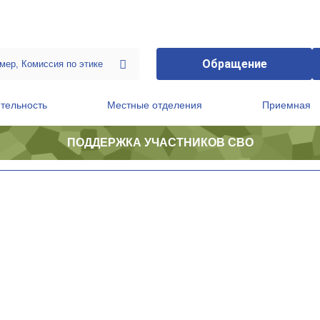
Обращение
тельность
Местные отделения
Приемная
ПОДДЕРЖКА УЧАСТНИКОВ СВО
ственной приемной Председателя Партии
Президиум регионального политического совета