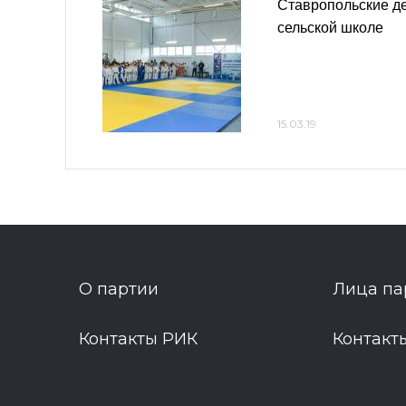
Ставропольские д
сельской школе
15.03.19
О партии
Лица па
Контакты РИК
Контакт