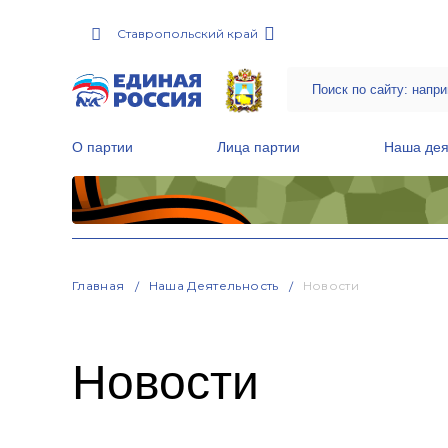
Ставропольский край
О партии
Лица партии
Наша дея
Местные общественные приемные Партии
Руководитель Региональной обще
Народная программа «Единой России»
Главная
Наша Деятельность
Новости
Новости