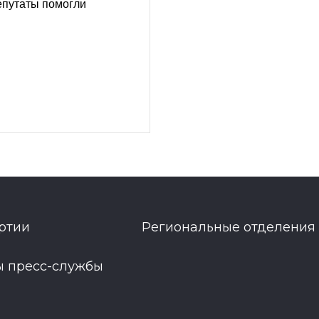
епутаты помогли
ртии
Региональные отделения
ы пресс-службы