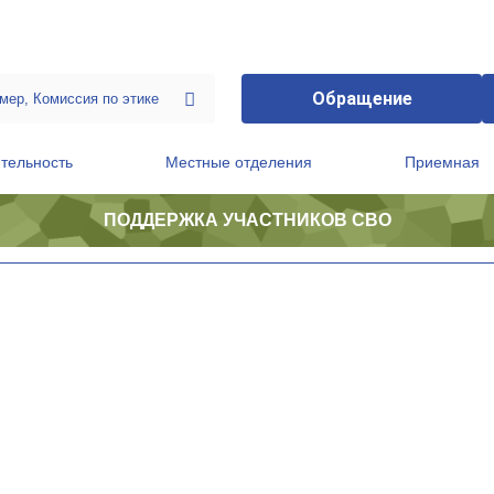
Обращение
тельность
Местные отделения
Приемная
ПОДДЕРЖКА УЧАСТНИКОВ СВО
ственной приемной Председателя Партии
Президиум регионального политического совета