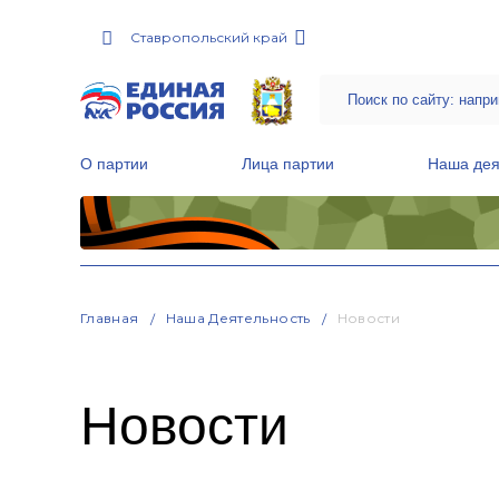
Ставропольский край
О партии
Лица партии
Наша дея
Местные общественные приемные Партии
Руководитель Региональной обще
Народная программа «Единой России»
Главная
Наша Деятельность
Новости
Новости