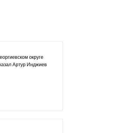
еоргиевском округе
казал Артур Инджиев