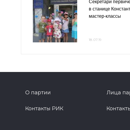
Секретари первиче
в станице Констан
мастер-классы
18.07.19
О партии
Лица па
Контакты РИК
Контакт