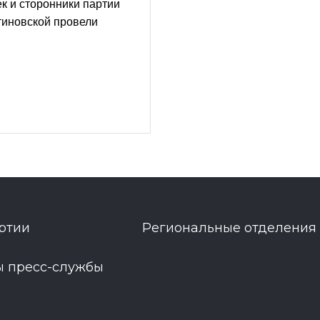
к и сторонники партии
тиновской провели
ртии
Региональные отделения
ы пресс-службы