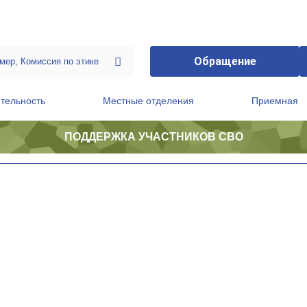
Обращение
тельность
Местные отделения
Приемная
ПОДДЕРЖКА УЧАСТНИКОВ СВО
ственной приемной Председателя Партии
Президиум регионального политического совета