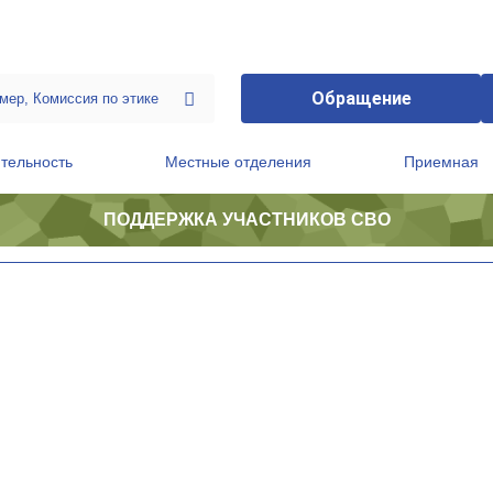
Обращение
тельность
Местные отделения
Приемная
ПОДДЕРЖКА УЧАСТНИКОВ СВО
ственной приемной Председателя Партии
Президиум регионального политического совета