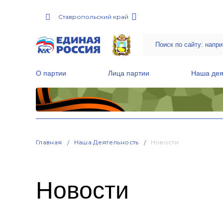
Ставропольский край
О партии
Лица партии
Наша дея
Местные общественные приемные Партии
Руководитель Региональной обще
Народная программа «Единой России»
Главная
Наша Деятельность
Новости
Новости