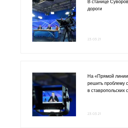
В станице Суворов
дороги
23.03.21
На «Прямой линии
решить проблему 
в ставропольских 
23.03.21