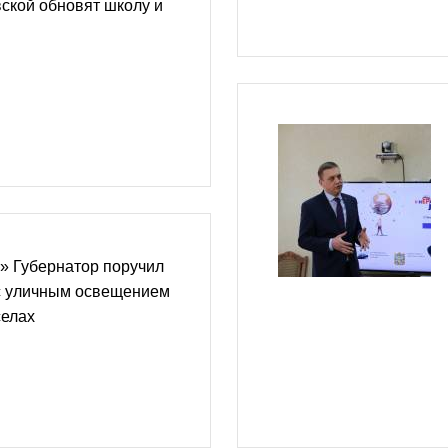
ской обновят школу и
» Губернатор поручил
с уличным освещением
селах