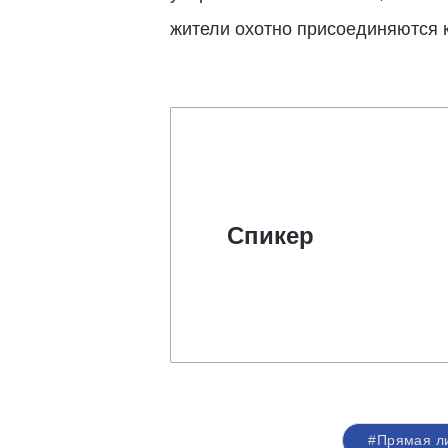
жители охотно присоединяются к
Спикер
#Прямая ли