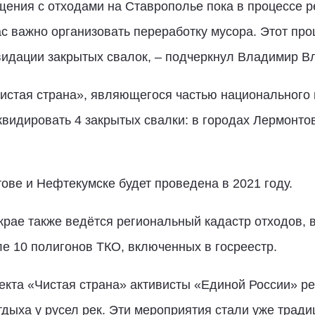
щения с отходами на Ставрополье пока в процессе 
с важно организовать переработку мусора. Этот про
идации закрытых свалок, – подчеркнул Владимир В
истая страна», являющегося частью национального п
видировать 4 закрытых свалки: в городах Лермонто
ове и Нефтекумске будет проведена в 2021 году.
крае также ведётся региональный кадастр отходов, в
ле 10 полигонов ТКО, включенных в госреестр.
екта «Чистая страна» активисты «Единой России» ре
тдыха у русел рек. Эти мероприятия стали уже трад