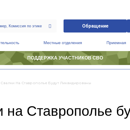
Обращение
тельность
Местные отделения
Приемная
ПОДДЕРЖКА УЧАСТНИКОВ СВО
ственной приемной Председателя Партии
Президиум регионального политического совета
 Свалки На Ставрополье Будут Ликвидированы
 на Ставрополье б