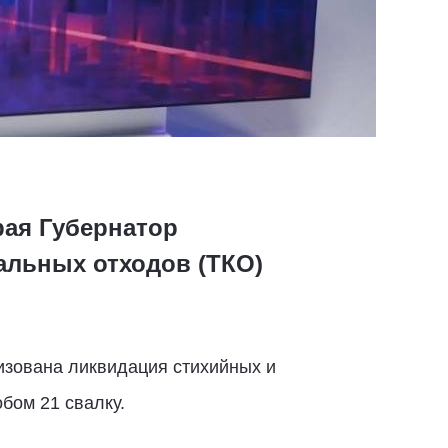
рая Губернатор
альных отходов (ТКО)
низована ликвидация стихийных и
бом 21 свалку.