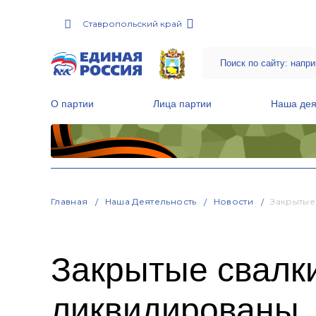
Ставропольский край
О партии
Лица партии
Наша дея
Местные общественные приемные Партии
Руководитель Региональной обще
Народная программа «Единой России»
Главная
Наша Деятельность
Новости
Закрытые
Закрытые свалки
ликвидированы