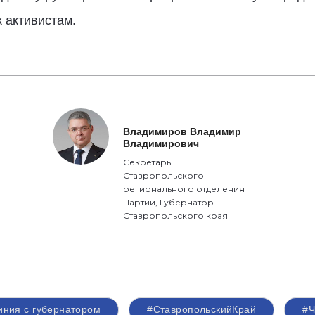
 активистам.
Владимиров Владимир
Владимирович
Секретарь
Ставропольского
регионального отделения
Партии, Губернатор
Ставропольского края
ния с губернатором
#СтавропольскийКрай
#Ч