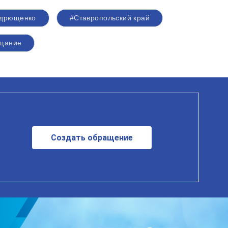
ндрющенко
#Ставропольский край
щание
Создать обращение