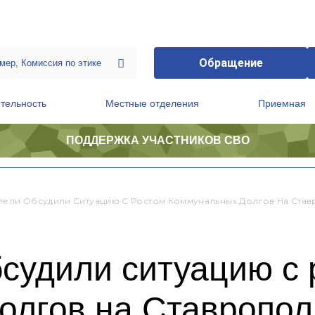
Обращение
тельность
Местные отделения
Приемная
ПОДДЕРЖКА УЧАСТНИКОВ СВО
ственной приемной Председателя Партии
Президиум регионального политического совета
тели Обсудили Ситуацию С Ростом Коммунальных Долгов На Ста
судили ситуацию с 
олгов на Ставропол