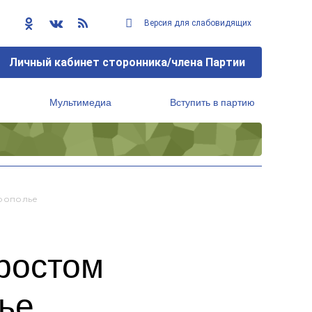
Версия для слабовидящих
Личный кабинет сторонника/члена Партии
Мультимедиа
Вступить в партию
Региональный исполнительный комитет
врополье
ростом
ье