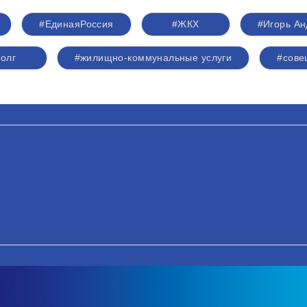
#ЕдинаяРоссия
#ЖКХ
#Игорь А
олг
#жилищно-коммунальные услуги
#сове