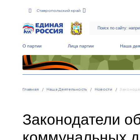
Ставропольский край
О партии
Лица партии
Наша дея
Местные общественные приемные Партии
Руководитель Региональной обще
Народная программа «Единой России»
Главная
Наша Деятельность
Новости
Законода
Законодатели об
коммунальных д