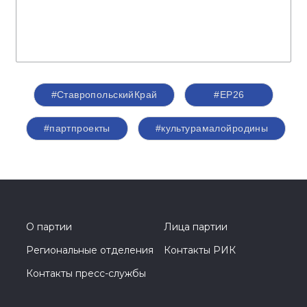
#СтавропольскийКрай
#ЕР26
#партпроекты
#культурамалойродины
О партии
Лица партии
Региональные отделения
Контакты РИК
Контакты пресс-службы