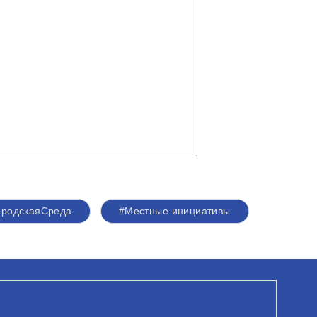
ородскаяСреда
#Местные инициативы