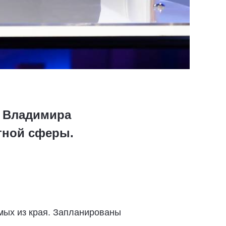
я Владимира
тной сферы.
емых из края. Запланированы