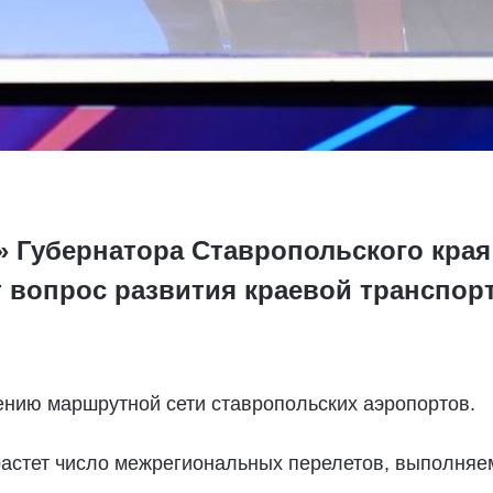
» Губернатора Ставропольского кра
 вопрос развития краевой транспор
ению маршрутной сети ставропольских аэропортов.
зрастет число межрегиональных перелетов, выполня