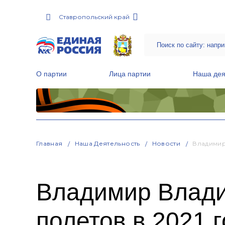
Ставропольский край
О партии
Лица партии
Наша дея
Местные общественные приемные Партии
Руководитель Региональной обще
Народная программа «Единой России»
Главная
Наша Деятельность
Новости
Владимир
Владимир Влади
полетов в 2021 