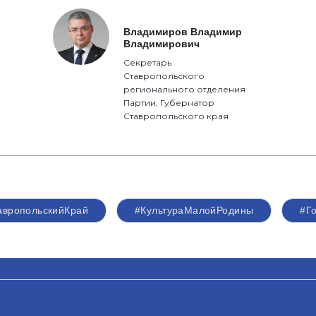
Владимиров Владимир
Владимирович
Секретарь
Ставропольского
регионального отделения
Партии, Губернатор
Ставропольского края
авропольскийКрай
#КультураМалойРодины
#Г