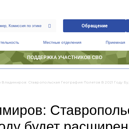
Обращение
тельность
Местные отделения
Приемная
ПОДДЕРЖКА УЧАСТНИКОВ СВО
ственной приемной Председателя Партии
Президиум регионального политического совета
 Владимиров: Ставропольская География Полетов В 2021 Году Б
миров: Ставрополь
году будет расшире