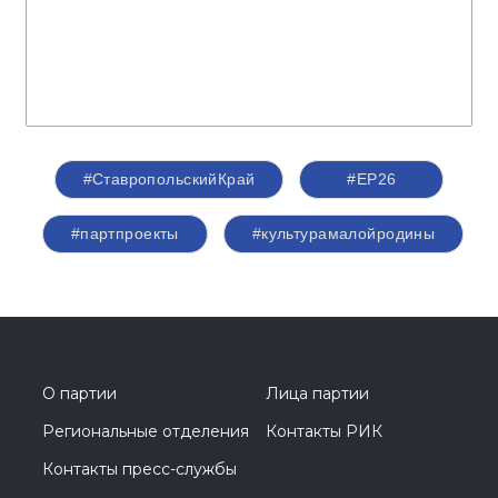
#СтавропольскийКрай
#ЕР26
#партпроекты
#культурамалойродины
О партии
Лица партии
Региональные отделения
Контакты РИК
Контакты пресс-службы