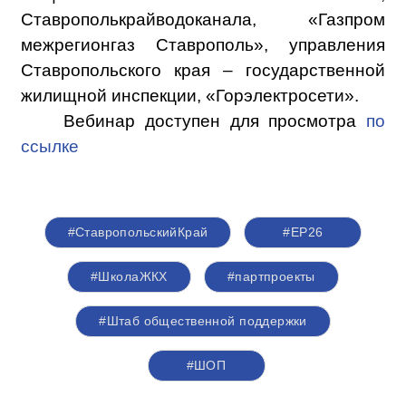
Ставрополькрайводоканала, «Газпром
межрегионгаз Ставрополь», управления
Ставропольского края – государственной
жилищной инспекции, «Горэлектросети».
Вебинар доступен для просмотра
по
ссылке
#СтавропольскийКрай
#ЕР26
#ШколаЖКХ
#партпроекты
#Штаб общественной поддержки
#ШОП