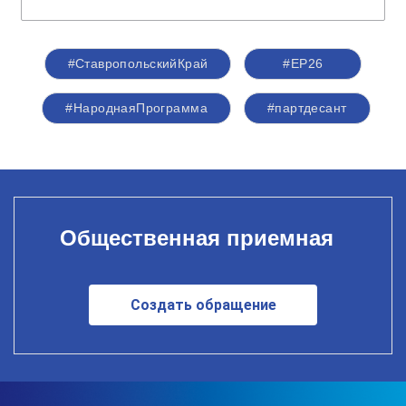
#СтавропольскийКрай
#ЕР26
#НароднаяПрограмма
#партдесант
Общественная приемная
Создать обращение