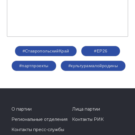
#СтавропольскийКрай
#ЕР26
#партпроекты
#культурамалойродины
О партии
Лица партии
Региональные отделения
Контакты РИК
Контакты пресс-службы