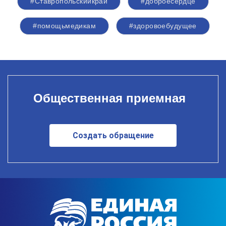
#Ставропольскийкрай
#доброесердце
#помощьмедикам
#здоровоебудущее
Общественная приемная
Создать обращение