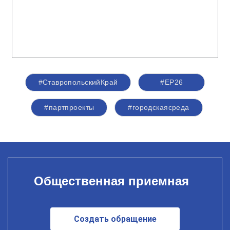
#СтавропольскийКрай
#ЕР26
#партпроекты
#городскаясреда
Общественная приемная
Создать обращение