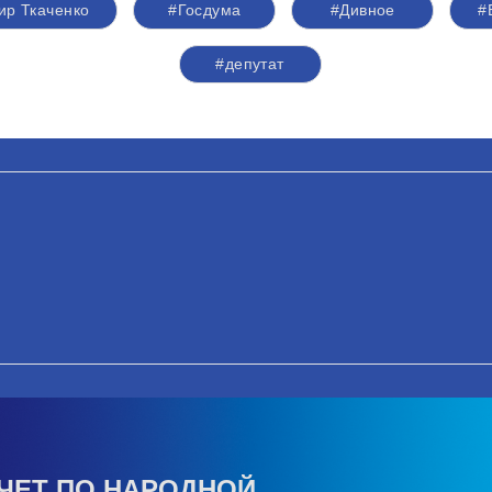
ир Ткаченко
#Госдума
#Дивное
#
#депутат
ЧЕТ ПО НАРОДНОЙ