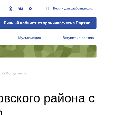
Версия для слабовидящих
Личный кабинет сторонника/члена Партии
Мультимедиа
Вступить в партию
Региональный исполнительный комитет
еной Бондаренко
вского района с
о