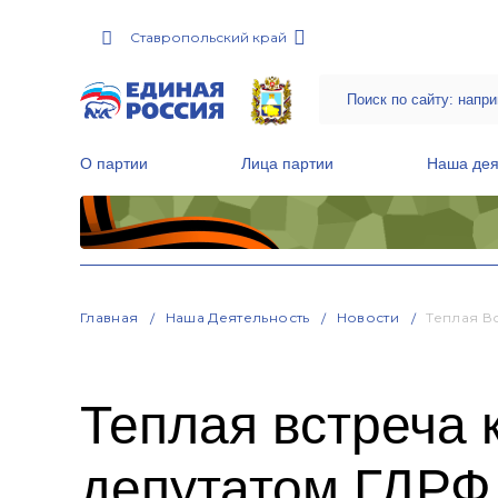
Ставропольский край
О партии
Лица партии
Наша дея
Местные общественные приемные Партии
Руководитель Региональной обще
Народная программа «Единой России»
Главная
Наша Деятельность
Новости
Теплая В
Теплая встреча 
депутатом ГДРФ