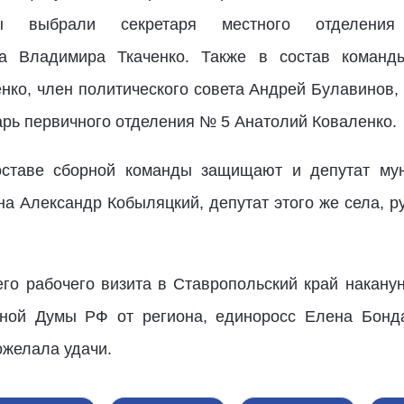
ды выбрали секретаря местного отделения
на Владимира Ткаченко. Также в состав команд
о, член политического совета Андрей Булавинов, 
арь первичного отделения № 5 Анатолий Коваленко.
оставе сборной команды защищают и депутат мун
на Александр Кобыляцкий, депутат этого же села, 
го рабочего визита в Ставропольский край наканун
енной Думы РФ от региона, единоросс Елена Бонд
желала удачи.