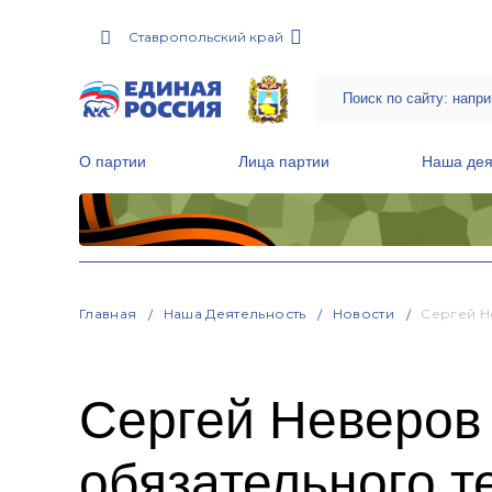
Ставропольский край
О партии
Лица партии
Наша дея
Местные общественные приемные Партии
Руководитель Региональной обще
Народная программа «Единой России»
Главная
Наша Деятельность
Новости
Сергей Н
Сергей Неверов
обязательного т