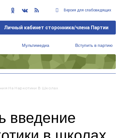
Версия для слабовидящих
Личный кабинет сторонника/члена Партии
Мультимедиа
Вступить в партию
Региональный исполнительный комитет
ния На Наркотики В Школах
ь введение
котики в школах