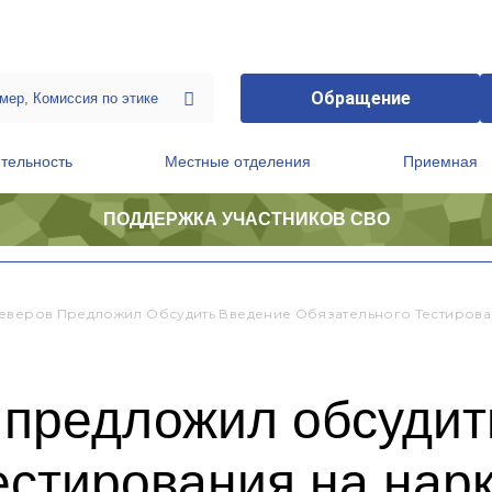
Обращение
тельность
Местные отделения
Приемная
ПОДДЕРЖКА УЧАСТНИКОВ СВО
ственной приемной Председателя Партии
Президиум регионального политического совета
еверов Предложил Обсудить Введение Обязательного Тестирова
 предложил обсудит
естирования на нар