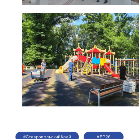
#СтавропольскийКрай
#ЕР26