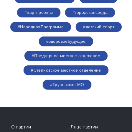
#партпроекты
#городскаясреда
#НароднаяПрограмма
#детский спорт
#здоровоебудущее
#Предгорное местное отделение
#Степновское местное отделение
#Труновское МО
О партии
Лица партии