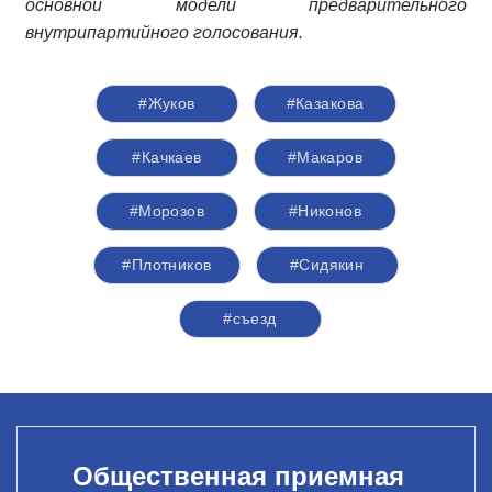
основной модели предварительного
внутрипартийного голосования.
#Жуков
#Казакова
#Качкаев
#Макаров
#Морозов
#Никонов
#Плотников
#Сидякин
#съезд
Общественная приемная