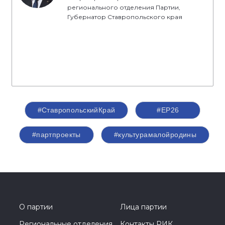
регионального отделения Партии,
Губернатор Ставропольского края
#СтавропольскийКрай
#ЕР26
#партпроекты
#культурамалойродины
О партии
Лица партии
Региональные отделения
Контакты РИК