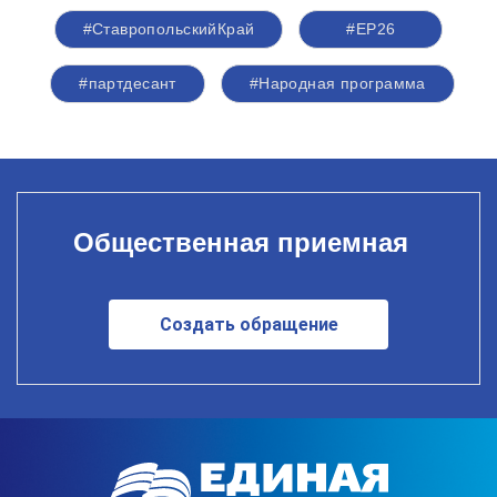
#СтавропольскийКрай
#ЕР26
#партдесант
#Народная программа
Общественная приемная
Создать обращение