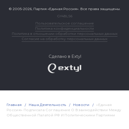
© 2005-2026, Партия «Единая Россия». Все права защищены.
GY48LS6
Пользовательское соглашение
Политика конфиденциальности
Политика в отношении обработки персональных данных
Согласие на обработку персональных данных
Сделано в Extyl
Главная
Наша Деятельность
Новости
«Единая
Россия» Подписала Соглашение О Взаимодействии Между
Общественной Палатой РФ И Политическими Партиями