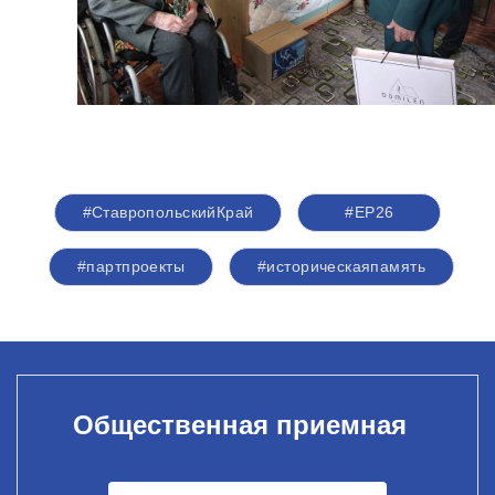
#СтавропольскийКрай
#ЕР26
#партпроекты
#историческаяпамять
Общественная приемная