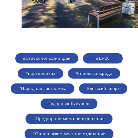
#СтавропольскийКрай
#ЕР26
#партпроекты
#городскаясреда
#НароднаяПрограмма
#детский спорт
#здоровоебудущее
#Предгорное местное отделение
#Степновское местное отделение