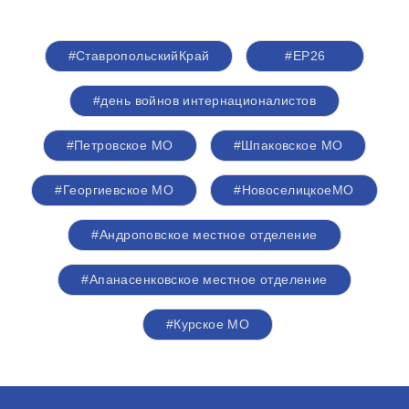
#СтавропольскийКрай
#ЕР26
#день войнов интернационалистов
#Петровское МО
#Шпаковское МО
#Георгиевское МО
#НовоселицкоеМО
#Андроповское местное отделение
#Апанасенковское местное отделение
#Курское МО