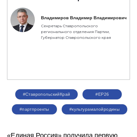
Владимиров Владимир Владимирович
Секретарь Ставропольского
регионального отделения Партии,
Губернатор Ставропольского края
#СтавропольскийКрай
#ЕР26
#партпроекты
#культурамалойродины
«Единая Россия» получила первую