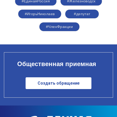
#ЕдинаяРоссия
#Железноводск
#ИгорьНиколаев
#депутат
#ЧленФракции
Общественная приемная
Создать обращение