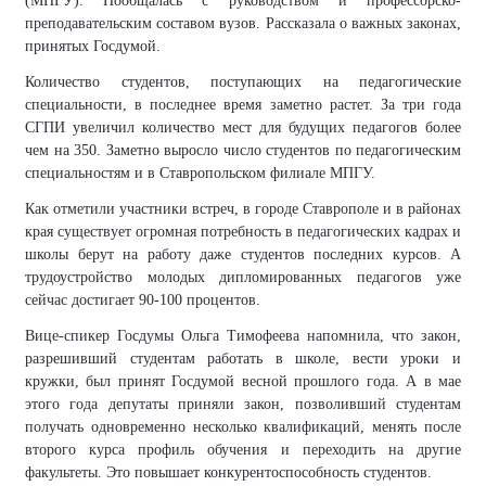
(МПГУ).
Пообщалась с руководством и профессорско-
преподавательским составом вузов.
Рассказала о важных законах,
принятых Госдумой.
Количество студентов, поступающих на педагогические
специальности, в последнее время заметно растет.
За
три
года
СГПИ увеличил
количество мест для будущих педагогов
более
чем на 350.
Заметно выросло число студентов по педагогическим
специальностям и в Ставропольском филиале МПГУ.
Как отметили участники встреч, в городе Ставрополе и в районах
края существует огромная потребность в педагогических кадрах и
школы берут на работу даже студентов последних курсов.
А
трудоустройство молодых дипломированных педагогов уже
сейчас достигает 90-100 процентов.
Вице-спикер Госдумы Ольга Тимофеева напомнила, что закон,
разрешивший студентам работать в школе, вести уроки и
кружки, был принят Госдумой весной прошлого года. А в мае
этого года депутаты приняли закон, позволивший студентам
получать одновременно неско
л
ько квалификаций, менять после
второго курса профиль обучения и переходить на другие
факультеты.
Это повышает конкурентоспособность студентов.