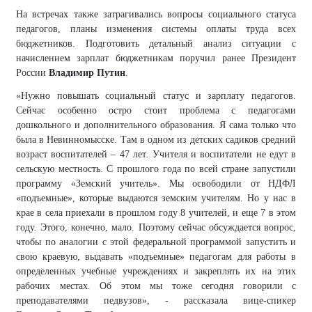
На встречах также затрагивались вопросы социального статуса
педагогов, планы изменения системы оплаты труда всех
бюджетников. Подготовить детальный анализ ситуации с
начислением зарплат бюджетникам поручил ранее Президент
России
Владимир Путин
.
«
Нужно повышать социальный статус и зарплату педагог
ов
.
Сейчас особенно остро стоит проблема с педагогами
дошкольного и дополнительного образования. Я сама только что
была в Невинномысске. Там в одном из детских садиков средний
возраст воспитателей – 47 лет
.
Учителя и воспитатели не едут в
сельскую местность. С прошлого года по всей стране запустили
программу «Земский учитель». Мы освободили от НДФЛ
«подъемные», которые выдаются земским учителям. Но у нас в
крае в села приехали в прошлом году 8 учителей, и еще 7 в этом
году. Этого, конечно, мало. Поэтому сейчас обсуждается вопрос,
чтобы по аналогии с этой федеральной программой запустить и
свою краевую, выдавать «подъемные» педагогам для работы в
определенных учебные учреждениях и
закреплять их на этих
рабочих местах. Об этом
мы
тоже сегодня говорили с
преподавателями педвузов
»
, - рассказала вице-спикер